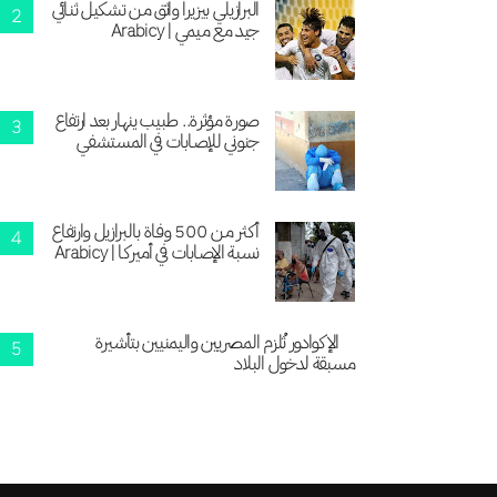
البرازيلي بيزيرا واثق من تشكيل ثنائي
جيد مع ميمي | Arabicy
صورة مؤثرة.. طبيب ينهار بعد ارتفاع
جنوني للإصابات في المستشفي
أكثر من 500 وفاة بالبرازيل وارتفاع
نسبة الإصابات في أميركا | Arabicy
الإكوادور تُلزم المصريين واليمنيين بتأشيرة
مسبقة لدخول البلاد