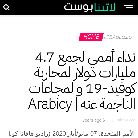
HOME
UNLABELLED
نداء أممي لجمع 4.7
مليارات دولار لمحاربة
كوفيد-19 والمجاعات
الناجمة عنه | Arabicy
-
By
Latina Post
6 years ago
الأمم المتحدة، 07 مايو/أيار 2020 (راديو هافانا كوبا –