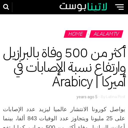
HOME
ALALAMTV
›
أكثر من 500 وفاة بالبرازيل
وارتفاع نسبة الإصابات في
أميركا | Arabicy
-
By
Latina Post
5 years ago
يواصل كورونا الانتشار عالميا ليزيد عدد الإصابات
على 25 مليونا ويتجاوز عدد الوفيات 843 ألفا، بينما
أعلنت البرازيل وفاة أكثر من 500 مصاب، كما ارتفع