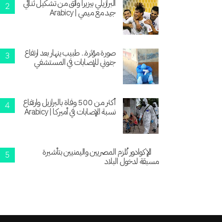
البرازيلي بيزيرا واثق من تشكيل ثنائي
جيد مع ميمي | Arabicy
صورة مؤثرة.. طبيب ينهار بعد ارتفاع
جنوني للإصابات في المستشفي
أكثر من 500 وفاة بالبرازيل وارتفاع
نسبة الإصابات في أميركا | Arabicy
الإكوادور تُلزم المصريين واليمنيين بتأشيرة
مسبقة لدخول البلاد