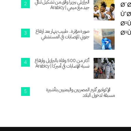
البرازيلي بيزيرا واثق من تشكيل ثنائي
جيد مع ميمي | Arabicy
صورة مؤثرة.. طبيب ينهار بعد ارتفاع
جنوني للإصابات في المستشفي
أكثر من 500 وفاة بالبرازيل وارتفاع
نسبة الإصابات في أميركا | Arabicy
الإكوادور تُلزم المصريين واليمنيين بتأشيرة
مسبقة لدخول البلاد