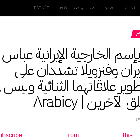
آخر الأخبار
فيديو
فنون
رياضة
ثقافة
ESPAÑOL
H
سم الخارجية الإيرانية عباس
ران وفنزويلا تشددان على
طوير علاقاتهما الثنائية وليس 
لآخرين | Arabicy
nsubscribe from th