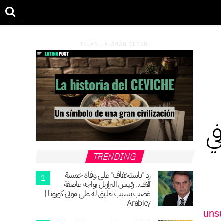
IKLAN HALAMAN DEPAN
في
TRENDING
رد "باستخفاف" على وفاة خمسة
آلاف.. رئيس البرازيل يواجه عاصفة
غضب بسبب تعليق له على موتى كورونا |
Arabicy
u