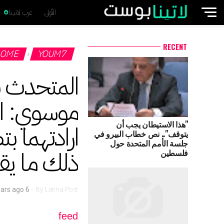
الأولى
عرب لاتينا
RECENT
OME
YOUM7
›
المتحدث بإ
موسوي: اي
"هذا الاستيطان يجب أن
ارادتهما بت
يتوقف".. نص خطاب البيرو في
جلسة الأمم المتحدة حول
ذلك ما يقلق ا
فلسطين
-
By
Latina Post
6 years ago
is feed