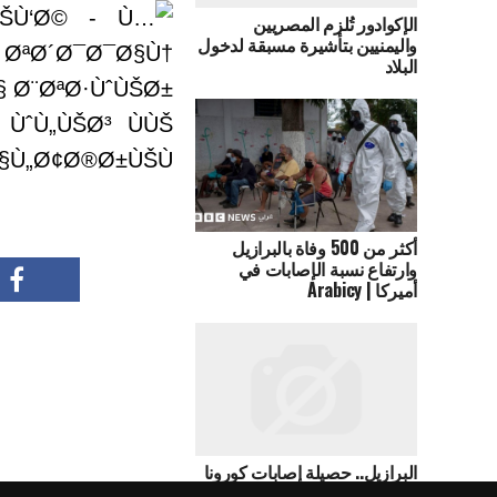
الإكوادور تُلزم المصريين
واليمنيين بتأشيرة مسبقة لدخول
البلاد
أكثر من 500 وفاة بالبرازيل
وارتفاع نسبة الإصابات في
أميركا | Arabicy
البرازيل.. حصيلة إصابات كورونا
تتجاوز الـ3.9 مليون حالة