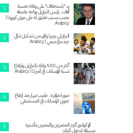
رد "باستخفاف" على وفاة خمسة
آلاف.. رئيس البرازيل يواجه عاصفة
غضب بسبب تعليق له على موتى كورونا |
Arabicy
البرازيلي بيزيرا واثق من تشكيل ثنائي
جيد مع ميمي | Arabicy
أكثر من 500 وفاة بالبرازيل وارتفاع
نسبة الإصابات في أميركا | Arabicy
صورة مؤثرة.. طبيب ينهار بعد ارتفاع
جنوني للإصابات في المستشفي
الإكوادور تُلزم المصريين واليمنيين بتأشيرة
مسبقة لدخول البلاد