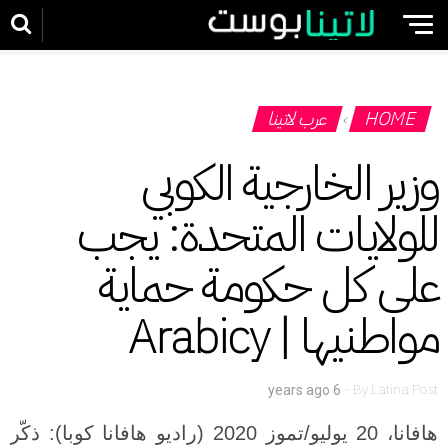
HOME
عرب لاتينا
›
وزير الخارجية الكوبي
للولايات المتحدة: يجب
على كل حكومة حماية
مواطنيها | Arabicy
-
By
Latina Post
6 years ago
هافانا، 20 يوليو/تموز 2020 (راديو هافانا كوبا): ذكّر