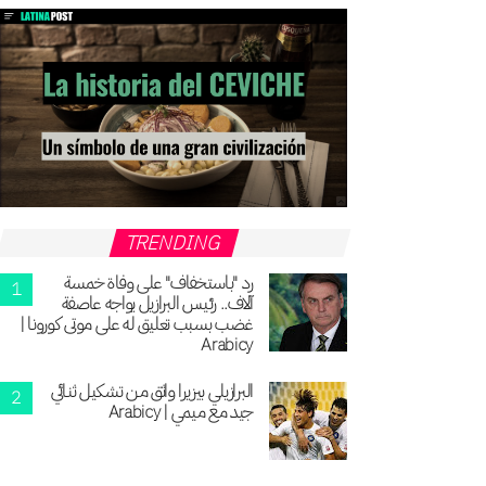
TRENDING
رد "باستخفاف" على وفاة خمسة
آلاف.. رئيس البرازيل يواجه عاصفة
غضب بسبب تعليق له على موتى كورونا |
Arabicy
البرازيلي بيزيرا واثق من تشكيل ثنائي
جيد مع ميمي | Arabicy