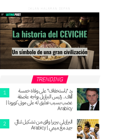
IKLAN HALAMAN DEPAN
TRENDING
رد "باستخفاف" على وفاة خمسة
آلاف.. رئيس البرازيل يواجه عاصفة
غضب بسبب تعليق له على موتى كورونا |
Arabicy
البرازيلي بيزيرا واثق من تشكيل ثنائي
جيد مع ميمي | Arabicy